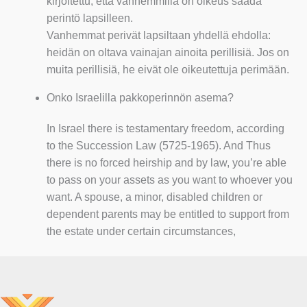
kirjoitettu, että vanhemmilla on oikeus saada
perintö lapsilleen.
Vanhemmat perivät lapsiltaan yhdellä ehdolla:
heidän on oltava vainajan ainoita perillisiä. Jos on
muita perillisiä, he eivät ole oikeutettuja perimään.
Onko Israelilla pakkoperinnön asema?
In Israel there is testamentary freedom, according
to the Succession Law (5725-1965). And Thus
there is no forced heirship and by law, you’re able
to pass on your assets as you want to whoever you
want. A spouse, a minor, disabled children or
dependent parents may be entitled to support from
the estate under certain circumstances,