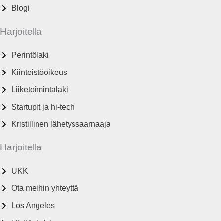
Blogi
Harjoitella
Perintölaki
Kiinteistöoikeus
Liiketoimintalaki
Startupit ja hi-tech
Kristillinen lähetyssaarnaaja
Harjoitella
UKK
Ota meihin yhteyttä
Los Angeles