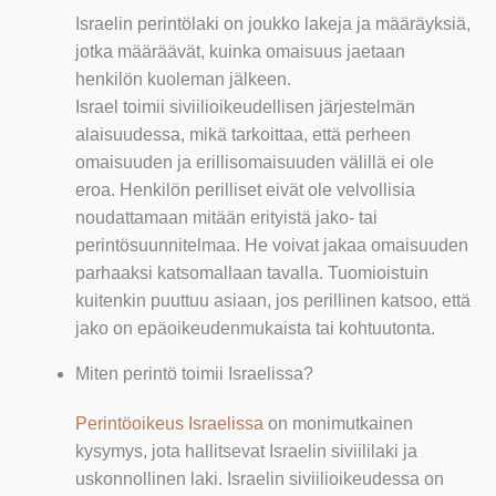
Israelin perintölaki on joukko lakeja ja määräyksiä,
jotka määräävät, kuinka omaisuus jaetaan
henkilön kuoleman jälkeen.
Israel toimii siviilioikeudellisen järjestelmän
alaisuudessa, mikä tarkoittaa, että perheen
omaisuuden ja erillisomaisuuden välillä ei ole
eroa. Henkilön perilliset eivät ole velvollisia
noudattamaan mitään erityistä jako- tai
perintösuunnitelmaa. He voivat jakaa omaisuuden
parhaaksi katsomallaan tavalla. Tuomioistuin
kuitenkin puuttuu asiaan, jos perillinen katsoo, että
jako on epäoikeudenmukaista tai kohtuutonta.
Miten perintö toimii Israelissa?
Perintöoikeus Israelissa
on monimutkainen
kysymys, jota hallitsevat Israelin siviililaki ja
uskonnollinen laki. Israelin siviilioikeudessa on