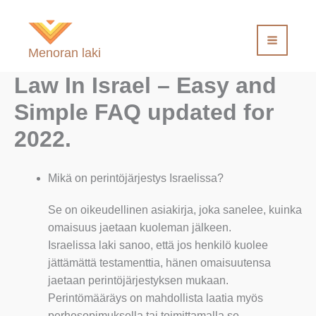
Siirry
sisältöön
Menoran laki
Law In Israel – Easy and
Simple FAQ updated for
2022.
Mikä on perintöjärjestys Israelissa?
Se on oikeudellinen asiakirja, joka sanelee, kuinka
omaisuus jaetaan kuoleman jälkeen.
Israelissa laki sanoo, että jos henkilö kuolee
jättämättä testamenttia, hänen omaisuutensa
jaetaan perintöjärjestyksen mukaan.
Perintömääräys on mahdollista laatia myös
perhesopimuksella tai toimittamalla se