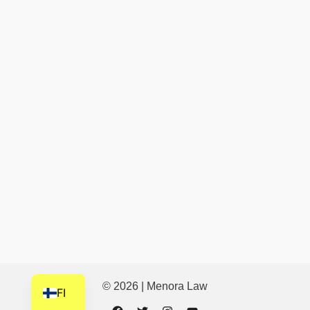
HU
HI
HE
DE
FR
NL
ZH
CS
BN
AR
AF
EN
© 2026 | Menora Law
FI