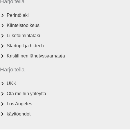
Harjoitella
Perintölaki
Kiinteistöoikeus
Liiketoimintalaki
Startupit ja hi-tech
Kristillinen lähetyssaarnaaja
Harjoitella
UKK
Ota meihin yhteyttä
Los Angeles
käyttöehdot