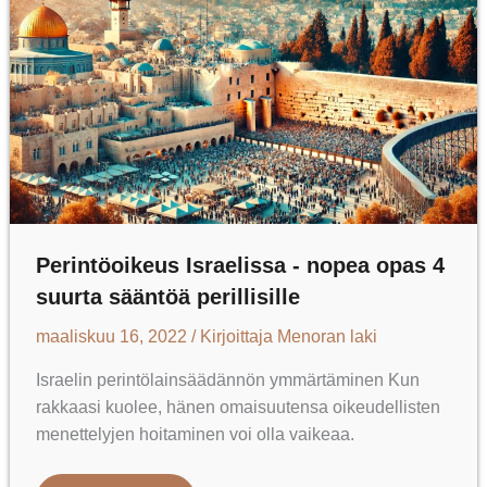
Perintöoikeus Israelissa - nopea opas 4
suurta sääntöä perillisille
maaliskuu 16, 2022
/ Kirjoittaja
Menoran laki
Israelin perintölainsäädännön ymmärtäminen Kun
rakkaasi kuolee, hänen omaisuutensa oikeudellisten
menettelyjen hoitaminen voi olla vaikeaa.