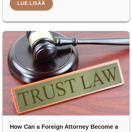
PERINTÖOIKEUS
LUE LISÄÄ
ISRAELISSA
-
NOPEA
OPAS
4
SUURTA
SÄÄNTÖÄ
PERILLISILLE
How Can a Foreign Attorney Become a