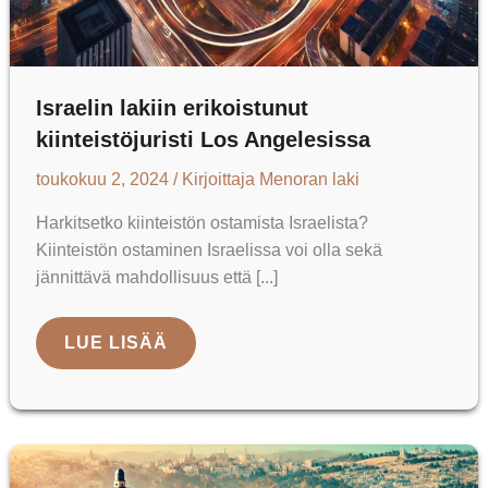
Israelin lakiin erikoistunut
kiinteistöjuristi Los Angelesissa
toukokuu 2, 2024
/ Kirjoittaja
Menoran laki
Harkitsetko kiinteistön ostamista Israelista?
Kiinteistön ostaminen Israelissa voi olla sekä
jännittävä mahdollisuus että [...]
ISRAELIN
LUE LISÄÄ
LAKIIN
ERIKOISTUNUT
KIINTEISTÖJURISTI
LOS
ANGELESISSA