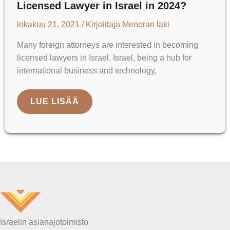
Licensed Lawyer in Israel in 2024?
lokakuu 21, 2021
/ Kirjoittaja
Menoran laki
Many foreign attorneys are interested in becoming
licensed lawyers in Israel. Israel, being a hub for
international business and technology,
HOW
LUE LISÄÄ
CAN
A
FOREIGN
ATTORNEY
BECOME
A
LICENSED
LAWYER
IN
ISRAEL
IN
2024?
Israelin asianajotoimisto