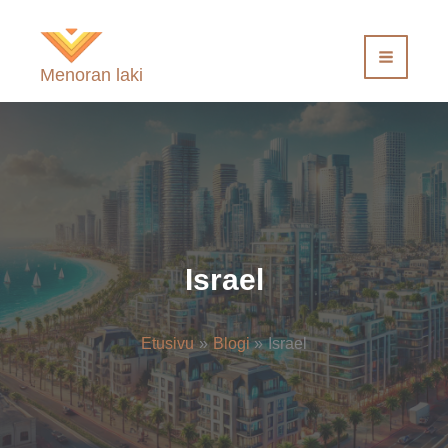
Siirry
sisältöön
Menoran laki
Israel
Etusivu
Blogi
Israel