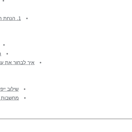
1. הנחת הנחה כי ייפוי כוח אמריקאי מספיק
ה-DPOA הי
איך לבחור את עו
שילוב ייפ
מחשבות א