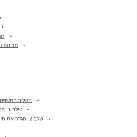
מדוע ה-A
תכונות ויתרו
ההליך המשפטי: 
שלב 1: התייעצו עם עורך דין ישראלי מוסמך
שלב 2: הגדר את היקף הפעילות ובחר את הסוכן שלך