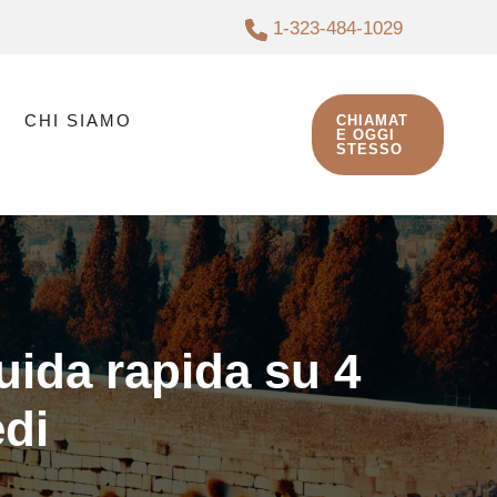
1-323-484-1029
CHI SIAMO
CHIAMAT
E OGGI
STESSO
uida rapida su 4
edi