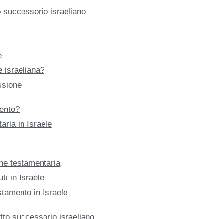
o successorio israeliano
e
e israeliana?
ssione
ento?
taria in Israele
one testamentaria
ti in Israele
stamento in Israele
diritto successorio israeliano