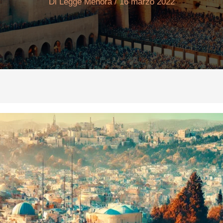
Di
Legge Menora
/
16 marzo 2022