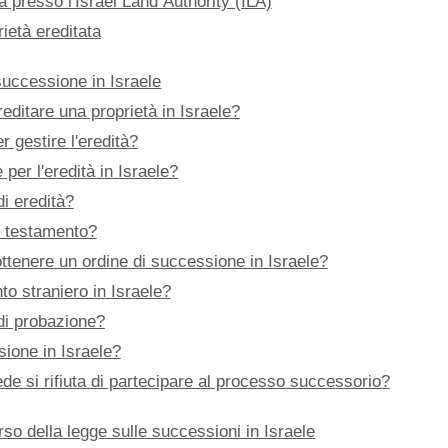
à presso l'Israel Land Authority (ILA)
rietà ereditata
successione in Israele
editare una proprietà in Israele?
r gestire l'eredità?
per l'eredità in Israele?
i eredità?
è testamento?
ottenere un ordine di successione in Israele?
to straniero in Israele?
di probazione?
sione in Israele?
e si rifiuta di partecipare al processo successorio?
so della legge sulle successioni in Israele