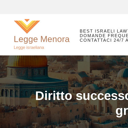
Vai
al
contenuto
BEST ISRAELI LAW
DOMANDE FREQUE
Legge Menora
CONTATTACI 24/7
Legge israeliana
Diritto success
gr