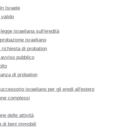
in Israele
valido
a legge israeliana sull'eredità
i probazione israeliano
richiesta di probation
 avviso pubblico
olto
nanza di probation
uccessorio israeliano per gli eredi all'estero
ione complessi
e delle attività
à di beni immobili