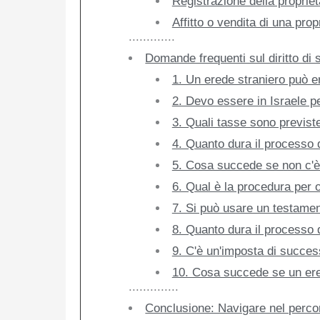
Registrazione della propriet
Affitto o vendita di una prop
.............
Domande frequenti sul diritto di 
1. Un erede straniero può er
2. Devo essere in Israele pe
3. Quali tasse sono previste 
4. Quanto dura il processo d
5. Cosa succede se non c'
6. Qual è la procedura per 
7. Si può usare un testamen
8. Quanto dura il processo 
9. C'è un'imposta di succes
10. Cosa succede se un ered
..............
Conclusione: Navigare nel percor