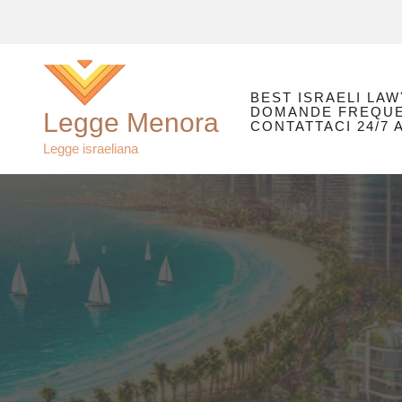
Vai
al
contenuto
BEST ISRAELI LAW
DOMANDE FREQUE
Legge Menora
CONTATTACI 24/7
Legge israeliana