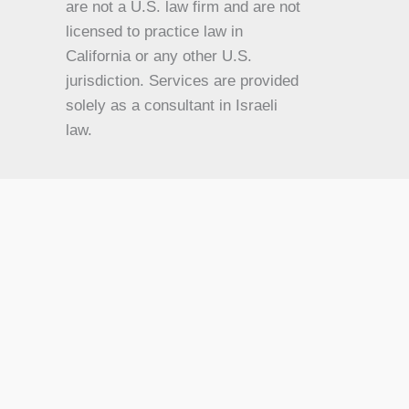
are not a U.S. law firm and are not
KO
licensed to practice law in
California or any other U.S.
JA
jurisdiction. Services are provided
HU
solely as a consultant in Israeli
HI
law.
HE
DE
FR
FI
NL
ZH
CS
BN
AR