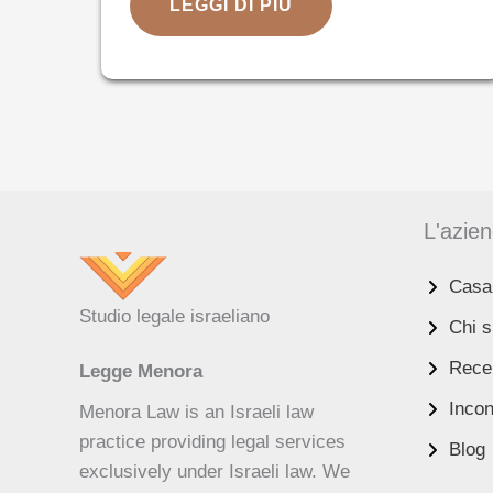
AVVOCATO
LEGGI DI PIÙ
IMMOBILIARE
A
LOS
ANGELES
SPECIALIZZATO
IN
DIRITTO
ISRAELIANO
L'azie
Casa
UK
Studio legale israeliano
Chi 
ES
Recen
Legge Menora
RU
Incon
Menora Law is an Israeli law
PT
practice providing legal services
Blog
FA
exclusively under Israeli law. We
PL