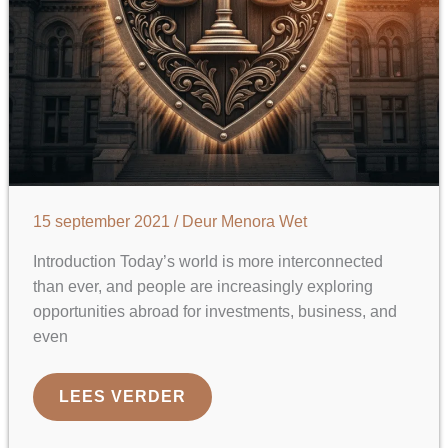
15 september 2021
/ Deur
Menora Wet
Introduction Today’s world is more interconnected
than ever, and people are increasingly exploring
opportunities abroad for investments, business, and
even
WAAROM
LEES VERDER
IS
HET
GOED