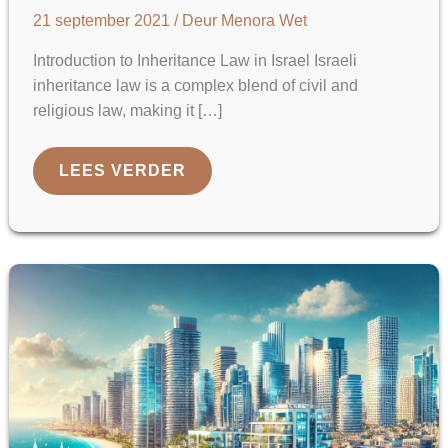
21 september 2021
/ Deur
Menora Wet
Introduction to Inheritance Law in Israel Israeli
inheritance law is a complex blend of civil and
religious law, making it […]
ERFRECHT
LEES VERDER
EN
NALATENSCHAPSRECHT
IN
ISRAËL
–
2024