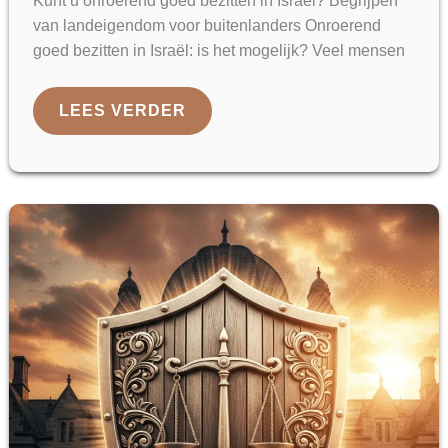
Kunt u onroerend goed bezitten in Israël? Begrijpen
van landeigendom voor buitenlanders Onroerend
goed bezitten in Israël: is het mogelijk? Veel mensen
TIPS
LEES VERDER
VAN
ISRAËLISCHE
ADVOCATEN:
HOE
KAN
IK
ALS
BUITENLANDER
GEMAKKELIJK
LAND
KOPEN
IN
ISRAËL
VOLGENS
DE
GRONDWET
IN
ISRAËL?