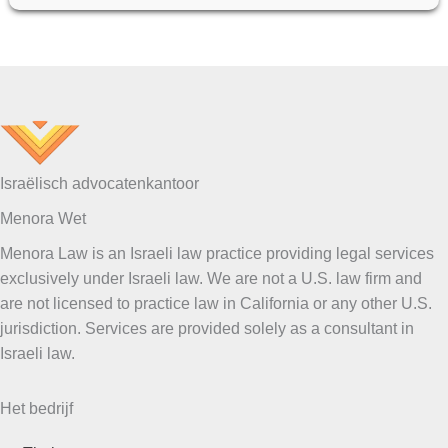
OM
IN
2024-
2025
IN
DE
VERENIGDE
STATEN
DOOR
EEN
ISRAËLISCHE
Israëlisch advocatenkantoor
ADVOCAAT
TE
Menora Wet
WORDEN
VERTEGENWOORDIGD?
Menora Law is an Israeli law practice providing legal services
exclusively under Israeli law. We are not a U.S. law firm and
are not licensed to practice law in California or any other U.S.
jurisdiction. Services are provided solely as a consultant in
Israeli law.
Het bedrijf