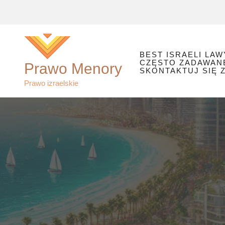
Przejdź
do
treści
BEST ISRAELI LAW
CZĘSTO ZADAWAN
Prawo Menory
SKONTAKTUJ SIĘ Z
Prawo izraelskie