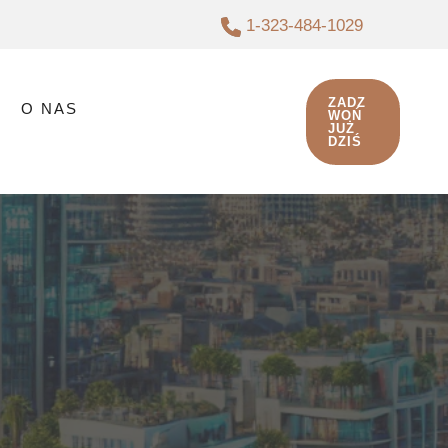
1-323-484-1029
ZADZ
O NAS
WOŃ
JUŻ
DZIŚ