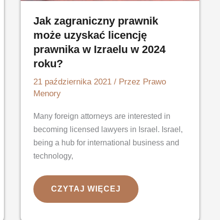
Jak zagraniczny prawnik
może uzyskać licencję
prawnika w Izraelu w 2024
roku?
21 października 2021
/ Przez
Prawo
Menory
Many foreign attorneys are interested in
becoming licensed lawyers in Israel. Israel,
being a hub for international business and
technology,
JAK
CZYTAJ WIĘCEJ
ZAGRANICZNY
PRAWNIK
MOŻE
UZYSKAĆ