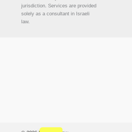
jurisdiction. Services are provided
HU
solely as a consultant in Israeli
HI
law.
HE
DE
FR
FI
NL
ZH
CS
BN
AR
AF
EN