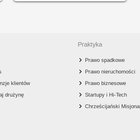
LICENCJĘ
PRAWNIKA
W
IZRAELU
W
2024
ROKU?
Praktyka
Prawo spadkowe
s
Prawo nieruchomości
zje klientów
Prawo biznesowe
aj drużynę
Startupy i Hi-Tech
Chrześcijański Misjona