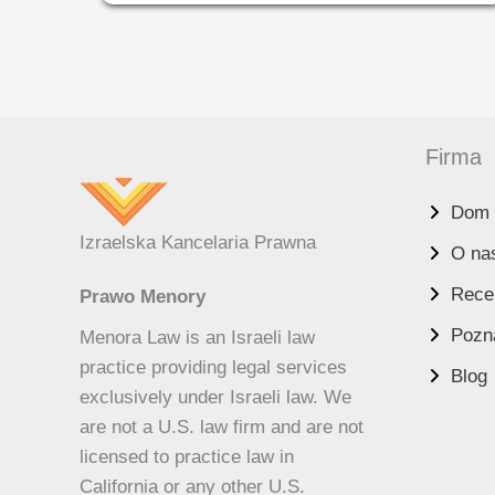
4
WAŻNYCH
ZASADACH
DLA
SPADKOBIERCÓW
Firma
Dom
UK
Izraelska Kancelaria Prawna
O na
ES
Recen
Prawo Menory
RU
Pozn
Menora Law is an Israeli law
PT
practice providing legal services
Blog
FA
exclusively under Israeli law. We
KO
are not a U.S. law firm and are not
JA
licensed to practice law in
California or any other U.S.
IT