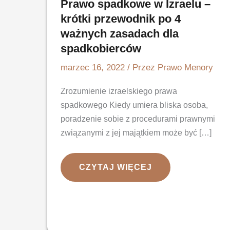
Prawo spadkowe w Izraelu –
krótki przewodnik po 4
ważnych zasadach dla
spadkobierców
marzec 16, 2022
/ Przez
Prawo Menory
Zrozumienie izraelskiego prawa
spadkowego Kiedy umiera bliska osoba,
poradzenie sobie z procedurami prawnymi
związanymi z jej majątkiem może być […]
PRAWO
CZYTAJ WIĘCEJ
SPADKOWE
W
IZRAELU
–
KRÓTKI
PRZEWODNIK
PO