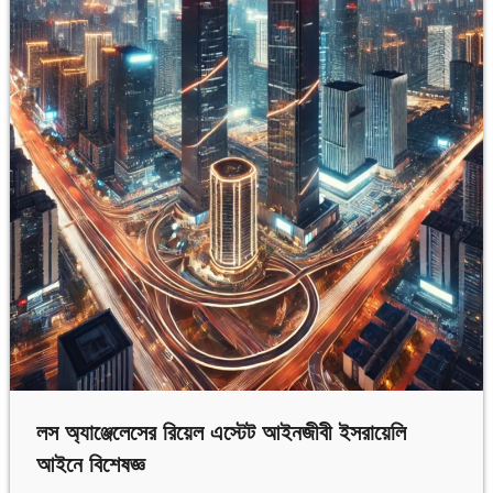
বিনিয়োগকারীর
যা
জানা
দরকার
লস অ্যাঞ্জেলেসের রিয়েল এস্টেট আইনজীবী ইসরায়েলি
আইনে বিশেষজ্ঞ