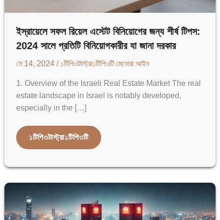
ইস্রায়েলে সফল রিয়েল এস্টেট বিনিয়োগের জন্য শীর্ষ টিপস:
2024 সালে প্রতিটি বিনিয়োগকারীর যা জানা দরকার
মে 14, 2024
/ ১টিপি৩টাস্ট্রা১টিপি৩টি
মেনোরা আইন
1. Overview of the Israeli Real Estate Market The real
estate landscape in Israel is notably developed,
especially in the […]
ইস্রায়েলে
১টিপি৩টাস্ট্রা১টিপি৩টি
সফল
রিয়েল
এস্টেট
বিনিয়োগের
জন্য
শীর্ষ
টিপস:
2024
সালে
প্রতিটি