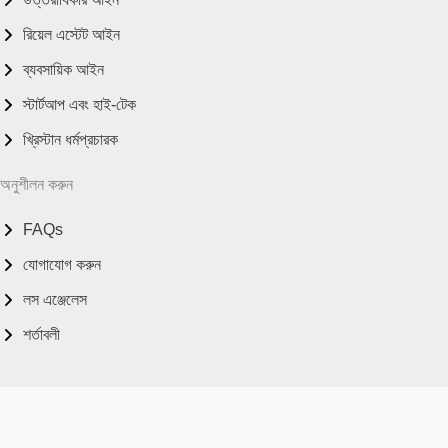
রিয়েল এস্টেট আইন
ব্যবসায়িক আইন
স্টার্টআপ এবং হাই-টেক
খ্রিস্টান ধর্মপ্রচারক
অনুশীলন করুন
FAQs
যোগাযোগ করুন
লস এঞ্জেলেস
শর্তাবলী