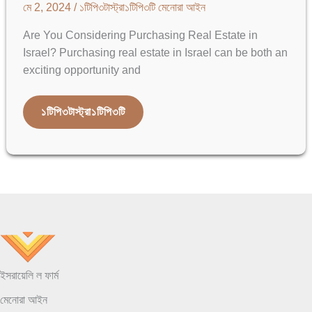
মে 2, 2024
/ ১টিপি৩টাস্ট্রা১টিপি৩টি
মেনোরা আইন
Are You Considering Purchasing Real Estate in
Israel? Purchasing real estate in Israel can be both an
exciting opportunity and
লস
১টিপি৩টাস্ট্রা১টিপি৩টি
অ্যাঞ্জেলেসের
রিয়েল
এস্টেট
আইনজীবী
ইসরায়েলি
আইনে
বিশেষজ্ঞ
ইসরায়েলি ল ফার্ম
মেনোরা আইন