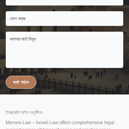
বার্তা পাঠান
ইসরায়েলি আইন অনুশীলন
Menora Law – Israeli Law offers comprehensive legal