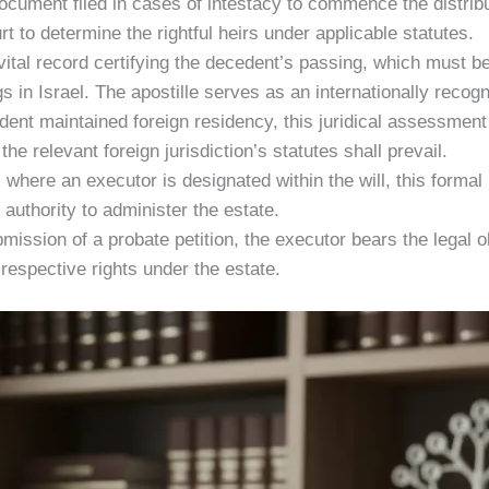
ocument filed in cases of intestacy to commence the distribu
t to determine the rightful heirs under applicable statutes.
vital record certifying the decedent’s passing, which must bear
s in Israel. The apostille serves as an internationally recog
ent maintained foreign residency, this juridical assessment
he relevant foreign jurisdiction’s statutes shall prevail.
 where an executor is designated within the will, this formal p
y authority to administer the estate.
mission of a probate petition, the executor bears the legal obl
espective rights under the estate.