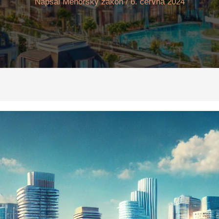
Napsal
Menorský zákon
/
6. června 2024