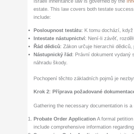
Israeli inheritance law is governed by the
Inh
estate. This law covers both testate successi
include:
Posloupnost testátu
: K tomu dochází, když
Intestate nástupnictví
: Není-li závěť, rozdě
Řád dědiců
: Zákon určuje hierarchii dědiců
Nástupnický řád
: Právní dokument vydaný so
náhradu škody.
Pochopení těchto základních pojmů je nezby
Krok 2: Příprava požadované dokumentac
Gathering the necessary documentation is a cr
Probate Order Application
A formal petition
include comprehensive information regarding 