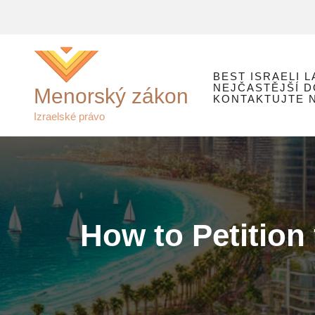
Přeskočit
na
obsah
BEST ISRAELI 
NEJČASTĚJŠÍ 
Menorský zákon
KONTAKTUJTE N
Izraelské právo
How to Petition 