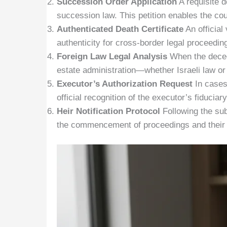
Succession Order Application
A requisite d
succession law. This petition enables the cour
Authenticated Death Certificate
An official 
authenticity for cross-border legal proceeding
Foreign Law Legal Analysis
When the deced
estate administration—whether Israeli law or t
Executor’s Authorization Request
In cases
official recognition of the executor’s fiduciar
Heir Notification Protocol
Following the sub
the commencement of proceedings and their r