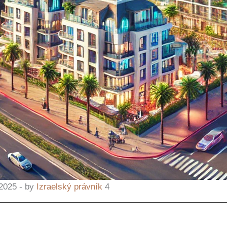
 2025 - by
Izraelský právník
4