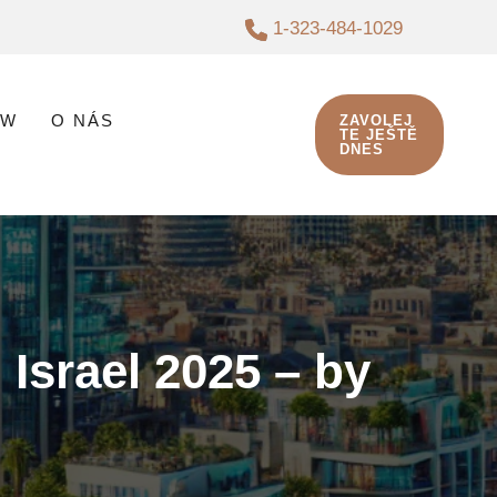
1-323-484-1029
AW
O NÁS
ZAVOLEJ
TE JEŠTĚ
DNES
 Israel 2025 – by