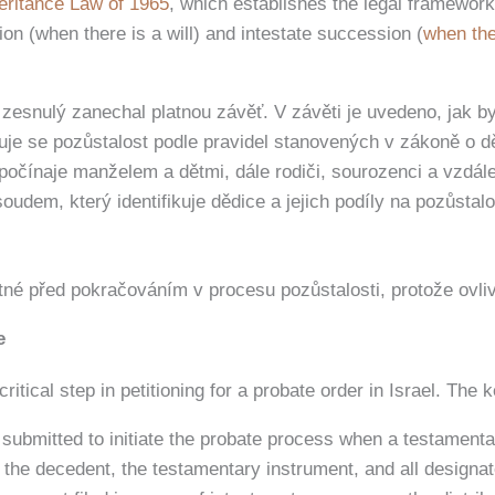
eritance Law of 1965
, which establishes the legal framework
on (when there is a will) and intestate succession (
when the
 zesnulý zanechal platnou závěť. V závěti je uvedeno, jak 
luje se pozůstalost podle pravidel stanovených v zákoně o dě
, počínaje manželem a dětmi, dále rodiči, sourozenci a vzdál
udem, který identifikuje dědice a jejich podíly na pozůstal
tné před pokračováním v procesu pozůstalosti, protože ovli
e
itical step in petitioning for a probate order in Israel. The
 submitted to initiate the probate process when a testament
the decedent, the testamentary instrument, and all designat