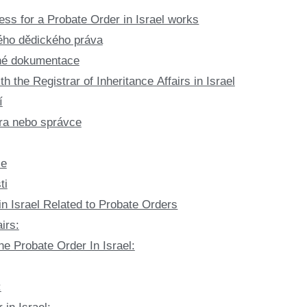
ess for a Probate Order in Israel works
ého dědického práva
né dokumentace
ith the Registrar of Inheritance Affairs in Israel
í
ra nebo správce
ce
ti
n Israel Related to Probate Orders
irs:
he Probate Order In Israel:
: