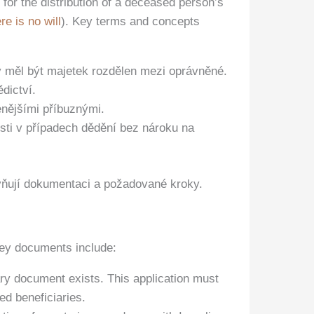
 for the distribution of a deceased person’s
re is no will
). Key terms and concepts
by měl být majetek rozdělen mezi oprávněné.
dictví.
enějšími příbuznými.
osti v případech dědění bez nároku na
vňují dokumentaci a požadované kroky.
 key documents include:
ary document exists. This application must
ed beneficiaries.