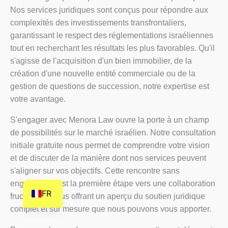
HI
Nos services juridiques sont conçus pour répondre aux
complexités des investissements transfrontaliers,
HE
garantissant le respect des réglementations israéliennes
DE
tout en recherchant les résultats les plus favorables. Qu'il
FI
s'agisse de l'acquisition d'un bien immobilier, de la
création d'une nouvelle entité commerciale ou de la
NL
gestion de questions de succession, notre expertise est
ZH
votre avantage.
CS
S'engager avec Menora Law ouvre la porte à un champ
BN
de possibilités sur le marché israélien. Notre consultation
AR
initiale gratuite nous permet de comprendre votre vision
et de discuter de la manière dont nos services peuvent
AF
s'aligner sur vos objectifs. Cette rencontre sans
EN
engagement est la première étape vers une collaboration
FR
fructueuse, vous offrant un aperçu du soutien juridique
complet et sur mesure que nous pouvons vous apporter.