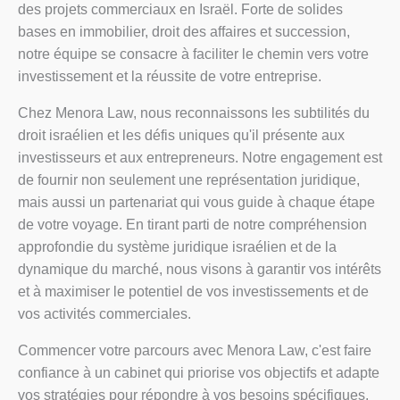
des projets commerciaux en Israël. Forte de solides
bases en immobilier, droit des affaires et succession,
notre équipe se consacre à faciliter le chemin vers votre
investissement et la réussite de votre entreprise.
Chez Menora Law, nous reconnaissons les subtilités du
UK
droit israélien et les défis uniques qu'il présente aux
ES
investisseurs et aux entrepreneurs. Notre engagement est
RU
de fournir non seulement une représentation juridique,
mais aussi un partenariat qui vous guide à chaque étape
PT
de votre voyage. En tirant parti de notre compréhension
FA
approfondie du système juridique israélien et de la
PL
dynamique du marché, nous visons à garantir vos intérêts
et à maximiser le potentiel de vos investissements et de
KO
vos activités commerciales.
JA
Commencer votre parcours avec Menora Law, c'est faire
IT
confiance à un cabinet qui priorise vos objectifs et adapte
HU
vos stratégies pour répondre à vos besoins spécifiques.