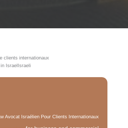
e clients internationaux
n IsraelIsraeli
 Avocat Israélien Pour Clients Internationaux