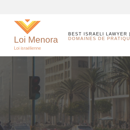
Aller
au
contenu
BEST ISRAELI LAWYER 
Loi Menora
DOMAINES DE PRATIQ
Loi israélienne