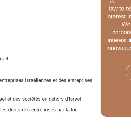
A
avocat
law to 
interest i
Wor
corpora
interest 
innovatio
raël
ntreprises israéliennes et des entreprises
ël et des sociétés en dehors d'Israël
es droits des entreprises par la loi.