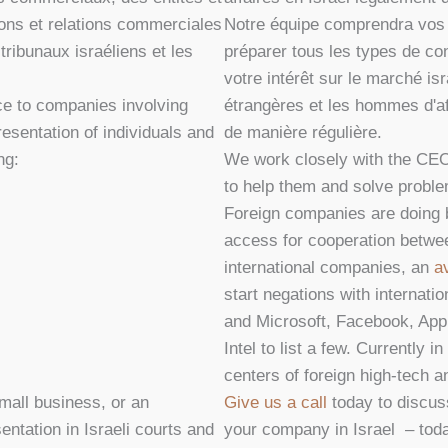
ions et relations commerciales
Notre équipe comprendra vos 
tribunaux israéliens et les
préparer tous les types de co
votre intérêt sur le marché is
ce to companies involving
étrangères et les hommes d'aff
esentation of individuals and
de manière régulière.
ng:
We work closely with the CE
to help them and solve proble
Foreign companies are doing b
access for cooperation betwe
international companies, an
a
start negations with internat
and Microsoft, Facebook, App
Intel to list a few. Currently
centers of foreign high-tech 
small business, or an
Give us a call
today to discus
entation in Israeli courts and
your company in Israel – tod