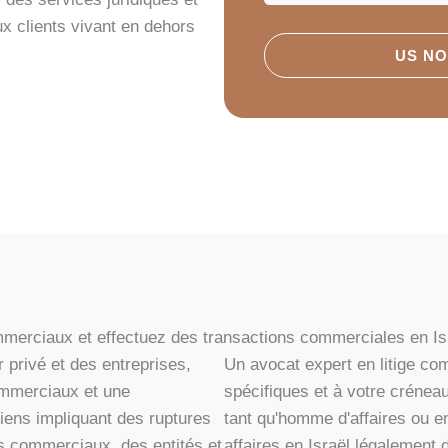
ux clients vivant en dehors
CONTACTEZ
US N
erciaux et effectuez des transactions commerciales en Isr
 privé et des entreprises,
Un avocat expert en litige co
ommerciaux et une
spécifiques et à votre crénea
liens impliquant des ruptures
tant qu'homme d'affaires ou en
its commerciaux, des entités et
affaires en Israël légalement d