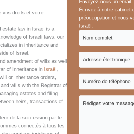
Envoyez-nous un email
Écrivez à notre cabinet d
 vos droits et votre
préoccupation et nous vo
Israël.
 estate law in Israel is a
knowledge of Israeli laws, our
cializes in inheritance and
side of Israel.
 and amendment of wills as well
ar of Inheritance in
Israël
,
will or inheritance orders,
 and wills with the Registrar of
managing estates and filing
etween heirs, transactions of
teur de la succession par le
s sommes connectés à tous les
des services juridiques et