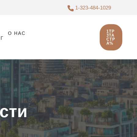
1-323-484-1029
1TP
О НАС
3ТА
Г
СТР
А%
сти