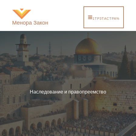
Перейти
к
содержимому
1TP3ТАСТРА%
Менора Закон
Наследование и правопреемство