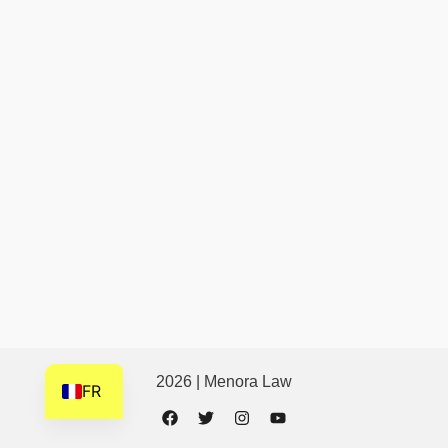
HI
HE
DE
FI
NL
ZH
CS
BN
AR
AF
EN
2026 | Menora Law
FR