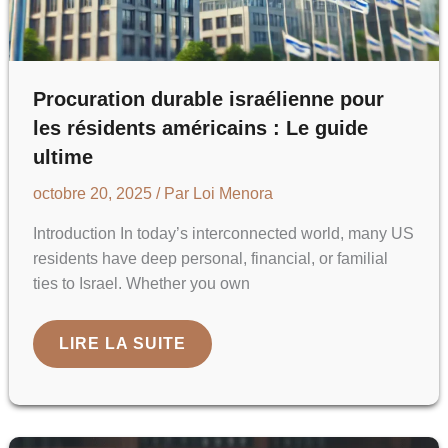
Procuration durable israélienne pour
les résidents américains : Le guide
ultime
octobre 20, 2025
/ Par
Loi Menora
Introduction In today’s interconnected world, many US
residents have deep personal, financial, or familial
ties to Israel. Whether you own
PROCURATION
LIRE LA SUITE
DURABLE
ISRAÉLIENNE
POUR
LES
RÉSIDENTS
AMÉRICAINS