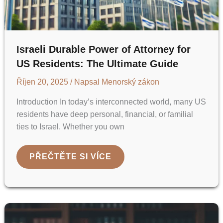
Israeli Durable Power of Attorney for
US Residents: The Ultimate Guide
Říjen 20, 2025
/ Napsal
Menorský zákon
Introduction In today’s interconnected world, many US
residents have deep personal, financial, or familial
ties to Israel. Whether you own
ISRAELI
PŘEČTĚTE SI VÍCE
DURABLE
POWER
OF
ATTORNEY
FOR
US
RESIDENTS:
THE