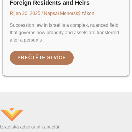
Foreign Residents and Heirs
Říjen 20, 2025
/ Napsal
Menorský zákon
Succession law in Israel is a complex, nuanced field
that governs how property and assets are transferred
after a person’s
INHERITANCE
PŘEČTĚTE SI VÍCE
AND
SUCCESSION
LAW
IN
ISRAEL:
A
COMPREHENSIVE
GUIDE
FOR
FOREIGN
RESIDENTS
AND
HEIRS
Izraelská advokátní kancelář